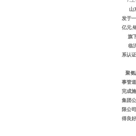
7.
山东
发于一
亿元,
旗下
临沂大
系认
聚氨
事管道
完成施
集团
限公
得良