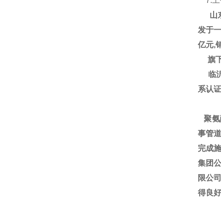
7.
山东
发于一
亿元,
旗下
临沂大
系认
聚氨
事管道
完成施
集团
限公
得良