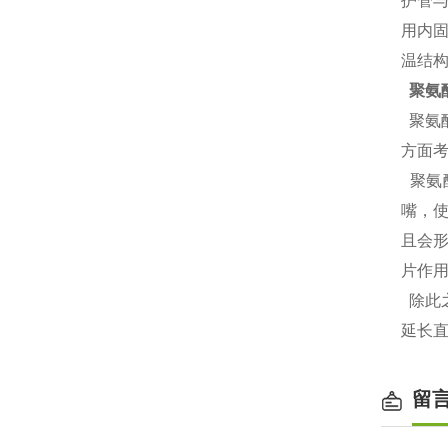
护管
用内
温结
聚氨
聚氨
方面考
聚氨
嘴，
且会
片作
除此
延长
留