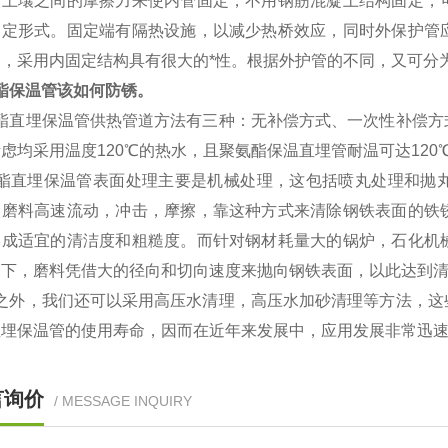
与土壤之间的摩擦力来使内管固定，不用钢筋混凝土结构固定，
固定形式。固定端有隔热设施，以减少热桥效应，同时外保护管
构，采用内固定结构具有很大的*性。根据外护管的不同，又可分
酯保温管该如何防锈。
酯直埋保温管供热管道方法有三种：无补偿方式、一次性补偿方
虑均采用温度120℃的热水，且聚氨酯保温直埋管耐温可达12
酯直埋保温管表面处理主要是机械处理，这包括喷丸处理和抛
使磨料高速流动，冲击，摩擦，靠这种方式来清除钢铁表面的铁
形成适宜的清洁度和粗糙度。而针对钢材耗量大的锅炉，石化机
用下，磨料凭借大的径向和切向速度来抛向钢铁表面，以此达到
之外，我们还可以采用高压水清理，高压水加砂清理等方法，这
直埋保温管的使用寿命，因而在近年来发展中，应用发展非常迅
言询价
/ MESSAGE INQUIRY