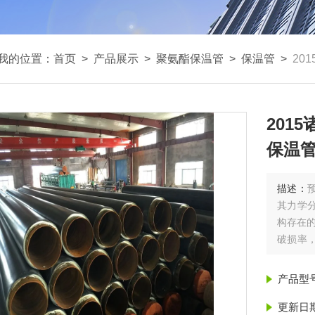
我的位置：
首页
>
产品展示
>
聚氨酯保温管
>
保温管
>
20
201
保温管
描述：
其力学
构存在的
破损率
约50/
城
产品型
更新日