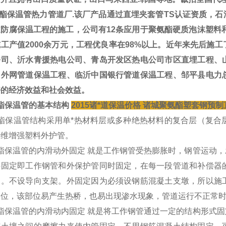
酯保温管热力管道厂.该厂产品通过直埋夹套管TS认证资质，石
防腐保温工程的施工，公司有12条应用于聚氨酯硬质泡沫塑料和
工产值2000余万元，工程优良率在98%以上。近年来先后施
公司、沂水青援热电公司、青岛开发区热电公司市区直埋工程、
司外网管道保温工程、临沂中国银行管道保温工程、邹平县电力
好的经济效益和社会效益。
酯保温管的基本结构
2015诸*道保温价格 诸城聚氨酯塑套钢预
酯保温管结构采用单*热材料层或多种绝热材料的复合层（复合
纤维增强塑料外护管。
酯保温管的内滑动外固定 就是工作钢管受热膨胀时，钢管运动，
外固定即工作钢管和外保护管同时固定，在每一段管道和补偿器
定。不设导向支架。外固定因为必须设钢筋混凝土支墩，所以施
部位，该部位易产生热桥，也易出现渗水现象，管道运行不正常
酯保温管的内滑动内固定 就是将工作钢管通过一定的结构形式固