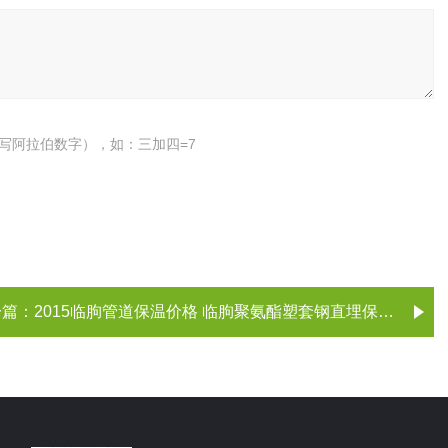
写阿拉伯数字），如：三加四=7
一篇：
2015临朐管道保温价格 临朐聚氨酯塑套钢直埋保温管 山东潍坊临朐