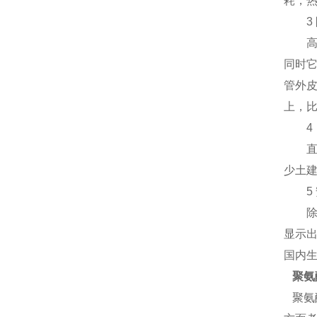
耗，热
3 
高温
同时
管外
上，比
4．
直埋
少土建
5 
除中
显示
国内
聚氨
聚氨