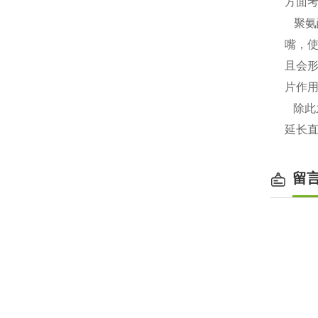
方面考
聚氨
嘴，
且会
片作
除此
延长
留