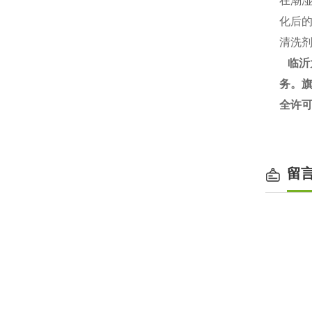
在潮
化后
清洗
临沂
务。旗
全许
留