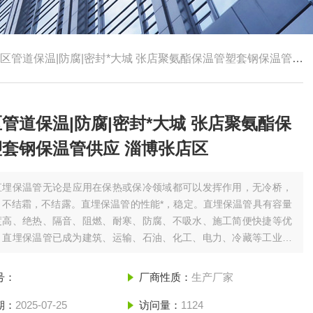
区管道保温|防腐|密封*大城 张店聚氨酯保温管塑套钢保温管供应 淄博张店区
管道保温|防腐|密封*大城 张店聚氨酯保
套钢保温管供应 淄博张店区
直埋保温管无论是应用在保热或保冷领域都可以发挥作用，无冷桥，
，不结霜，不结露。直埋保温管的性能*，稳定。直埋保温管具有容量
度高、绝热、隔音、阻燃、耐寒、防腐、不吸水、施工简便快捷等优
，直埋保温管已成为建筑、运输、石油、化工、电力、冷藏等工业部
温、防水堵漏、密封等*的材料。张店区管道保温|防腐|密封*大城 张
酯保温管塑套钢保温管供应 淄博张店区
号：
厂商性质：
生产厂家
期：
2025-07-25
访问量：
1124