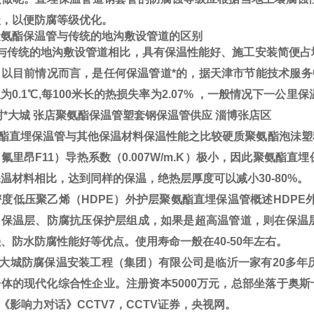
级，以便防腐等级优化。
酯保温管
与传统的地沟敷设管道的区别
传统的地沟敷设管道相比，具有保温性能好、施工安装简便占
，以目前情况而言，是任何保温管道*的，据天津市节能技术服务
温为
0.1℃,
每
100
米长的热损失率为
2.07%
，一般情况下一公里保
封*大城 张店聚氨酯保温管塑套钢保温管供应 淄博张店区
酯直埋保温管
与其他保温材料保温性能之比较硬质聚氨酯泡沬塑
（
氟里昂
F11）
导热系数
（0.007W/m.K）
极小，因此
聚氨酯直埋
保温材料相比，达到同样的保温，绝热层厚度可以减小
30-80%
。
度低压聚乙烯（HDPE）
外护层
聚氨酯直埋保温管
概述
HDPE
、保温层、防腐抗压保护层组成，如果是超高温管道，则在保温
、防水防腐性能好等优点。使用寿命一般在40-50
年左右。
大城防腐保温安装工程（集团）有限公司是临沂一家有20多年
体的现代化综合性企业。注册资本5000万元，总部坐落于奥斯卡
V《影响力对话》CCTV7，CCTV证券，央视网。