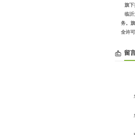
旗下
临沂
务。旗
全许
留