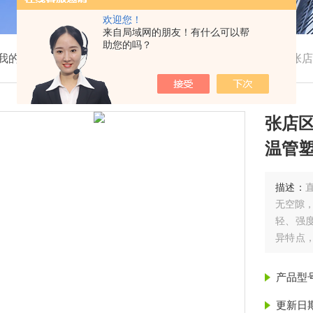
欢迎您！
来自局域网的朋友！有什么可以帮
助您的吗？
我的位置：
首页
>
产品展示
>
聚氨酯保温管
>
保温管
>
张店
张店区
温管塑
描述：
无空隙
轻、强
异特点
门绝热保
店聚氨
产品型
更新日