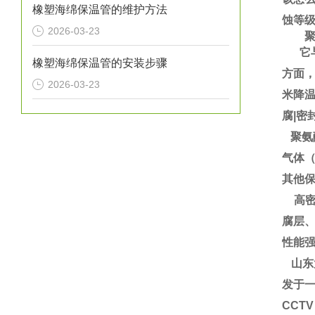
橡塑海绵保温管的维护方法
蚀等
2026-03-23
聚氨
它与
橡塑海绵保温管的安装步骤
方面
2026-03-23
米降
腐|密
聚氨
气体
其他
高密
腐层
性能强
山东
发于一
CCT