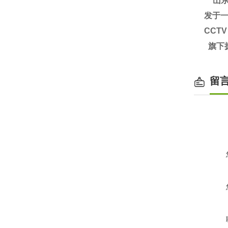
山
发于一
CCT
旗下
留