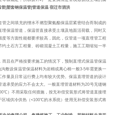
管|塑套钢保温管|管道保温 宿迁市泗洪
套管之间填充的憎水不燃型聚氨酯保温层紧密结合而制成的
直埋保温管道，保温管直接承受土壤及地面活荷载，同时又
强度等方面性能都要求较高，因此，仅管道一项直埋管工程
节约土石方工程量、砖砌混凝土工程量，施工工期缩短一半
，而且在严格按要求施工的情况下，预制直埋式保温管保温
沟敷设保温管保温材料为岩棉或离心棉一般3-5年需更换一
工作量及日常运行费上均有较大优势。保温直埋管道的设计
直埋管道承受的应力不会太大。一般直埋管道材料为20号无缝钢
100℃）不用采取任何措施，按无补偿安装形式将管道直接埋
区域供冷供热（<100℃的水系统）使用无补偿安装形式将