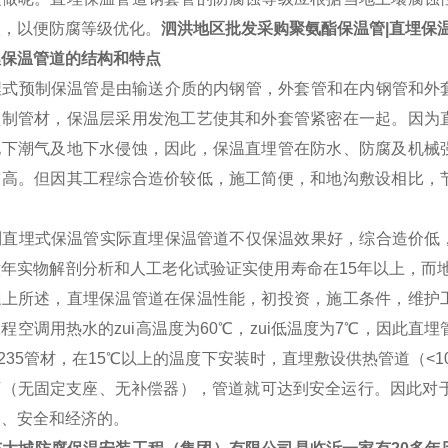
级，以便防腐等级优化。
泗洪地区批发采购聚氨酯保温管|直埋保温
埋保温管道的结构和特点
式预制保温管是由输送介质的内钢管，外套管和在内钢管和外
预制管材，保温层采用发泡工艺使其和外套管紧密在一起。因为
地下潮气及地下水侵蚀，因此，保温直埋管在防水、防腐及机械
较高。但因其工程综合造价较低，施工简便，和地沟敷设相比，
。
直埋式保温管实际直埋保温管道不仅保温效果好，综合造价低
年实物解剖分析和人工老化试验证实使用寿命在15年以上，而地
综上所述，直埋保温管道在保温性能，初投资，施工条件，维护
程空调用热水的zui高温度为60℃，zui低温度为7℃，因此
235管材，在15℃以上的温度下安装时，直埋敷设供热管道（<
下（无固定支座、无补偿器），管道就可达到安全运行。因此对于
捷、安全和经济的。