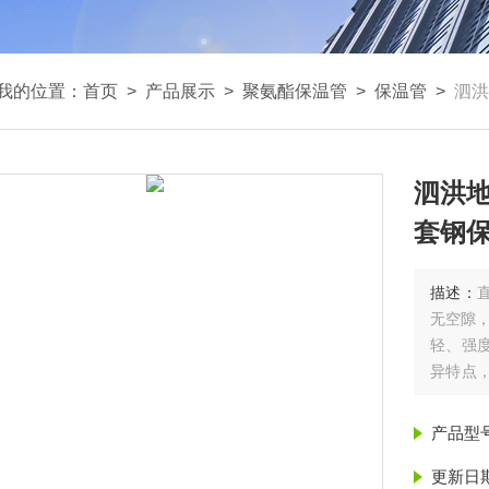
我的位置：
首页
>
产品展示
>
聚氨酯保温管
>
保温管
>
泗洪
泗洪地
套钢保
描述：
无空隙
轻、强
异特点
门绝热保
埋保温管
产品型
更新日