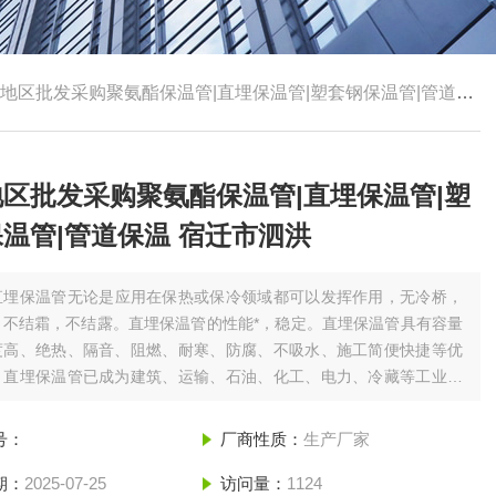
地区批发采购聚氨酯保温管|直埋保温管|塑套钢保温管|管道保温 宿迁市泗洪
区批发采购聚氨酯保温管|直埋保温管|塑
温管|管道保温 宿迁市泗洪
直埋保温管无论是应用在保热或保冷领域都可以发挥作用，无冷桥，
，不结霜，不结露。直埋保温管的性能*，稳定。直埋保温管具有容量
度高、绝热、隔音、阻燃、耐寒、防腐、不吸水、施工简便快捷等优
，直埋保温管已成为建筑、运输、石油、化工、电力、冷藏等工业部
温、防水堵漏、密封等*的材料。泗洪地区批发采购聚氨酯保温管|直
|塑套钢保温管|管道保温 宿迁市泗洪
号：
厂商性质：
生产厂家
期：
2025-07-25
访问量：
1124