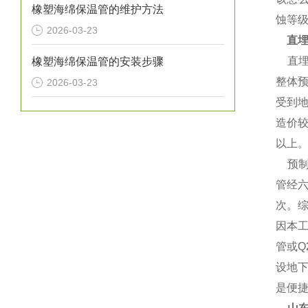
橡塑海绵保温管的维护方法
蚀等
2026-03-23
直
直埋
橡塑海绵保温管的安装步骤
整体
2026-03-23
受到
造价
以上
预制
管经六
次。
因本工
管或Q
设地
是便