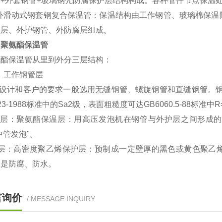
料+外套钢管+玻璃钢壳防腐保护层结构构成。各种管件节点保温
外滑动式钢套钢复合保温管：保温结构由工作钢管、玻璃棉保温
温层、外护钢管、外防腐层组成。
、
聚氨酯保温管
酯保温管从里到外分三层结构：
：工作钢管层
设计和客户的要求一般选用无缝钢管、螺旋钢管和直缝钢管。钢
23-1988标准中的Sa2级，表面粗糙度可达GB6060.5-88标准中R
层：聚氨酯保温层：用高压发泡机在钢管与外护层之间形成的
中管发泡"。
层：高密度聚乙烯保护层：预制成一定壁厚的黑色或黄色聚乙
二是防腐、防水。
言询价
/ MESSAGE INQUIRY