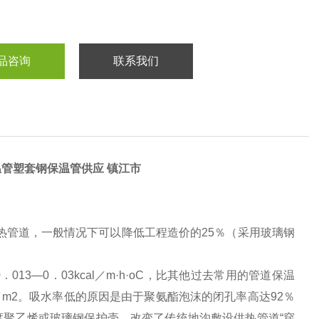
品咨询
联系我们
温管塑套钢保温管供应 镇江市
热管道，一般情况下可以降低工程造价的25％（采用玻璃钢
3—0．03kcal／m·h·oC，比其他过去常用的管道保温
／m2。吸水率低的原因是由于聚氨酯泡沫的闭孔率高达92％
聚乙烯或玻璃钢保护壳，改变了传统地沟敷设供热管道“穿