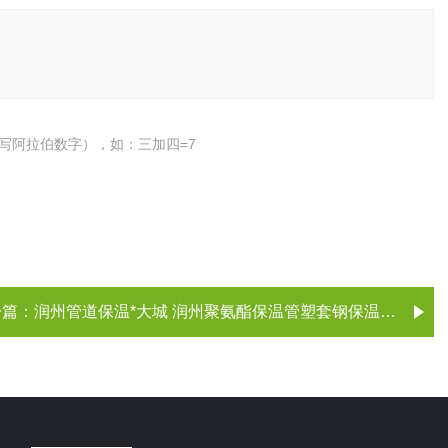
写阿拉伯数字），如：三加四=7
一篇：
润州管道保温*大城 润州聚氨酯保温管塑套钢保温管价格与厂家 镇江