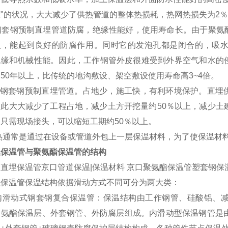
"的状况，大大减少了供热管道的整体热损耗，热网热损失为2％
钢套钢预制直埋管道防腐，绝缘性能好，使用寿命长。由于聚氨
入，能起到良好的防腐作用。同时它的发泡孔都是闭合的，吸
绝缘和机械性能。因此，工作钢管外皮很难受到外界空气和水的
50年以上，比传统的地沟敷设、架空敷设使用寿命高3~4倍。
钢套钢预制直埋管道。占地少，施工快，有利环境保护。直埋
因此大大减少了工程占地，减少土方开挖量约50％以上，减少土
只需现场接头，可以缩短工期约50％以上。
通常是通过在设备或管道外包上一层保温材料，为了使保温材料
保温管与聚氨酯保温管的结构
直埋保温管
京口管道保温|保温材料 京口聚氨酯保温管塑套钢保
保温管保温结构依据滑动方式不同可分为两大类：
内滑动式钢套钢复合保温管：保温结构由工作钢管、硅酸铝、
聚氨酯保温层、外套钢管、外防腐层组成。内滑动型保温钢管是由