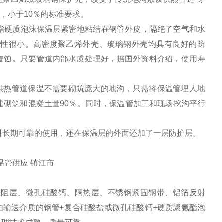
，小于10％的标准要求。
酯硬质泡沫保温层紧密地粘结在钢管外皮，隔绝了空气和水
水性很小。高密度聚乙烯外壳、玻璃钢外壳均具有良好的防
侵蚀。只要管道内部水质处理好，据国外资料介绍，使用寿
供热管道保温不需要砌筑庞大的地沟，只需将保温管埋人地
建砌筑和混凝土量90％。同时，保温管加工和现场挖沟平行
长期可靠的使用，还在保温层的外面还加了一层防护层。
温管供应 镇江市
减阻层、微孔硅酸钙、隔热层、不锈钢紧固钢带、铝箔反射
输送介质的钢管+复合硅酸盐或微孔硅酸钙+硬质聚氨酯泡