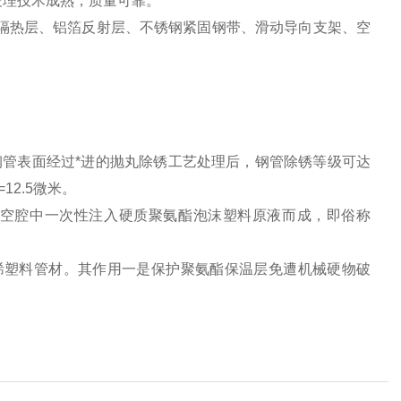
处理技术成熟，质量可靠。
隔热层、铝箔反射层、不锈钢紧固钢带、滑动导向支架、空
管表面经过*进的抛丸除锈工艺处理后，钢管除锈等级可达
=12.5微米。
空腔中一次性注入硬质聚氨酯泡沫塑料原液而成，即俗称
烯塑料管材。其作用一是保护聚氨酯保温层免遭机械硬物破