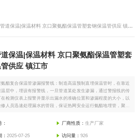
管道保温|保温材料 京口聚氨酯保温管塑套钢保温管供应 镇江市
道保温|保温材料 京口聚氨酯保温管塑套
管供应 镇江市
聚氨酯复合保温管渗漏报警线：制造高温预制直埋保温管时，在靠近
保温层中，埋设有报警线，一旦管道某处发生渗漏，通过警报线的传
可在检测仪表上报警并显示出漏水的准确位置和渗漏程度的大小，以
检修人员迅速处理漏水的管段，保证热网安全运行氨酯地埋管，聚氨
管，聚氨酯直埋预制管，聚氨酯夹克管,聚氨酯发泡保温管等等。京口
|保温材料 京口聚氨酯保温管塑套钢保温管供应 镇江市
号：
厂商性质：
生产厂家
期：
2025-07-25
访问量：
926