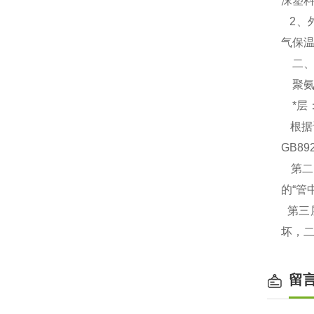
沫塑
2、
气保
二
聚氨
*层
根据
GB89
第二
的“管
第三
坏，
留