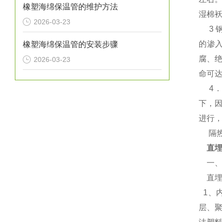
橡塑海绵保温管的维护方法
湿棉袄
2026-03-23
3 
的渗
橡塑海绵保温管的安装步骤
腐、
2026-03-23
命可达
4．
下，
进行，
隔热
直埋
一、
直埋
1、
层、