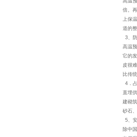
高温预
倍。再
上保
道的整
3、
高温
它的
皮很
比传统
4．
直埋
建砌
砂石
5、
除中