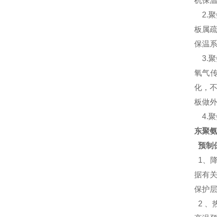
机保
2.聚
板属
保温系
3.
氧气传
化，
板做外
4.聚
东聚氨
预制
1、
据有
保护
2 、