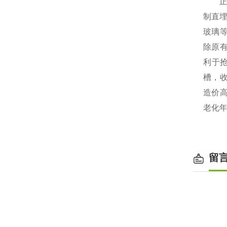
正确
制直
玻璃
除原
利于
槽，
造价
老化年
留