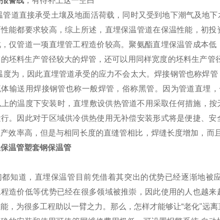
漏报警线
，有待补上这一空白
管道直接承受土壤及地面活荷载，同时又受到地下潮气及地下
面性能都要求较高，综上所述，直埋保温管道在保温性能，初投
此，仅管道一项直埋管工程造价较高。聚氨酯直埋保温管成本低
窄的坯料生产管径较大的焊管，还可以用同样宽度的坯料生产管径
i低温度为，因此直埋管道承受的应力不会太大。焊接钢管也称焊
流体输送用焊接钢管也称一般焊管，俗称黑管。因为管道直埋，一
℃以上的温度下安装时，直埋敷设供热管道不用采取任何措施，
运行。因此对于区域供冷供热使用无补偿安装形式将是便捷、安
生产效率高，但是与相同长度的直缝管相比，焊缝长度增加，而
埋保温管塑套钢保温管
都知道，直埋保温管目前凭借着其突出的优势已经逐渐地被应
工程造价低等优势已经在很多领域被推崇，因此使用的人也越来
能，为很多工程助以一臂之力。那么，怎样才能够让“老化"远离