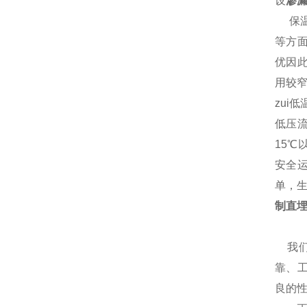
设
渗
保温
等方
优因
用较
zu
低压
15
安全
单，
制直
我们
靠、
良的性