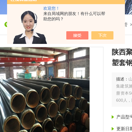
欢迎您！
来自局域网的朋友！有什么可以帮
助您的吗？
我的位置：
首页
>
产品展示
>
聚氨酯保温管
>
保温管
陕西聚
塑套
描述：
集建筑
册资本5
600人
产品型
更新日