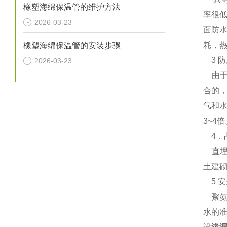
橡塑海绵保温管的维护方法
率很低
2026-03-23
面防
耗，热
橡塑海绵保温管的安装步骤
3 
2026-03-23
由
合的
气和
3~4
4．
直埋
土建砌
5 安
聚氨
水的