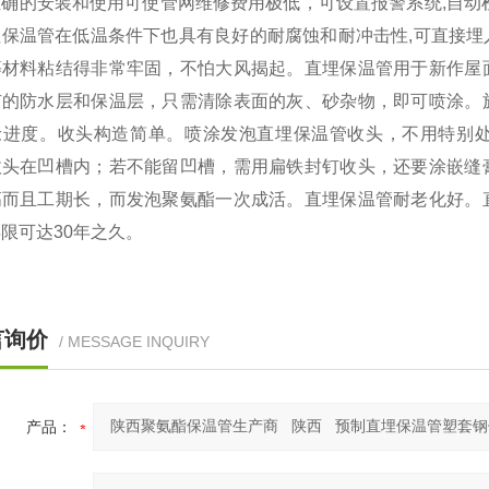
的安装和使用可使管网维修费用极低，可设置报警系统,自动检
埋保温管在低温条件下也具有良好的耐腐蚀和耐冲击性,可直接
等材料粘结得非常牢固，不怕大风揭起。直埋保温管用于新作屋
有的防水层和保温层，只需清除表面的灰、砂杂物，即可喷涂。
抢进度。收头构造简单。喷涂发泡直埋保温管收头，不用特别
收头在凹槽内；若不能留凹槽，需用扁铁封钉收头，还要涂嵌缝
高而且工期长，而发泡聚氨酯一次成活。直埋保温管耐老化好。
限可达30年之久。
言询价
/ MESSAGE INQUIRY
产品：