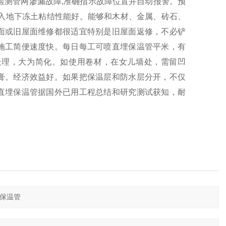
测管网渗漏故障,准确指示故障位置并自动报警。预
埋入地下冻土粘结性能好。能够和木材、金属、砖石、
面或旧屋面维修都很适宜特别是旧屋面返修，不必铲
施工简便速度快。每日每工可喷直埋保温管平米，有
处理，大为简化。如使用卷材，在女儿墙处，需留凹
膏。经济效益好。如果把保温层和防水层分开，不仅
直埋保温管据国外已用工程总结和研究测试获知，耐