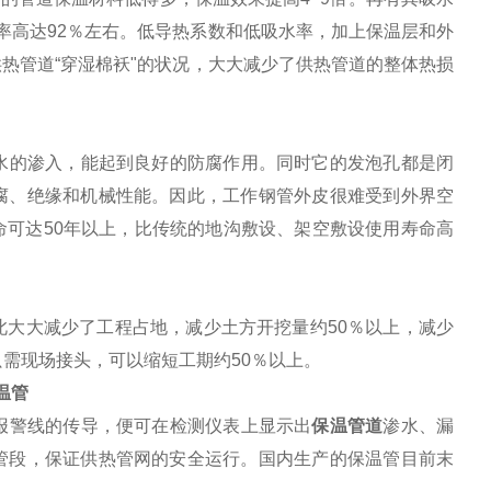
孔率高达92％左右。低导热系数和低吸水率，加上保温层和外
热管道“穿湿棉袄"的状况，大大减少了供热管道的整体热损
水的渗入，能起到良好的防腐作用。同时它的发泡孔都是闭
腐、绝缘和机械性能。因此，工作钢管外皮很难受到外界空
可达50年以上，比传统的地沟敷设、架空敷设使用寿命高
大大减少了工程占地，减少土方开挖量约50％以上，减少
只需现场接头，可以缩短工期约50％以上。
温管
报警线的传导，便可在检测仪表上显示出
保温管道
渗水、漏
管段，保证供热管网的安全运行。国内生产的保温管目前末