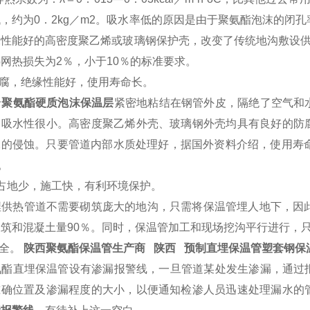
，约为0．2kg／m2。吸水率低的原因是由于聚氨酯泡沫的闭
水性能好的高密度聚乙烯或玻璃钢保护壳，改变了传统地沟敷设供
网热损失为2％，小于10％的标准要求。
防腐，绝缘性能好，使用寿命长。
于
聚氨酯硬质泡沫保温层
紧密地粘结在钢管外皮，隔绝了空气和
，吸水性很小。高密度聚乙烯外壳、玻璃钢外壳均具有良好的防
水的侵蚀。只要管道内部水质处理好，据国外资料介绍，使用寿命
倍。
占地少，施工快，有利环境保护。
供热管道不需要砌筑庞大的地沟，只需将保温管埋人地下，因此
筑和混凝土量90％。同时，保温管加工和现场挖沟平行进行，
全。
陕西聚氨酯保温管生产商 陕西 预制直埋保温管塑套钢保
酯直埋保温管设有渗漏报警线，一旦管道某处发生渗漏，通过
准确位置及渗漏程度的大小，以便通知检渗人员迅速处理漏水的