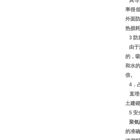
其导热
率很低
外面
热损耗
3 
由于
的，
和水的
倍。
4．
直埋
土建砌
5 安
聚氨
的准