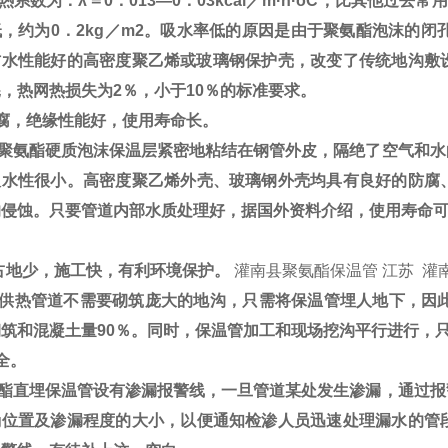
系数为：λ＝0．013—0．03kcal／m·h·oC，比其他过
，约为0．2kg／m2。吸水率低的原因是由于聚氨酯泡沫的闭
防水性能好的高密度聚乙烯或玻璃钢保护壳，改变了传统地沟敷设
，热网热损失为2％，小于10％的标准要求。
防腐，绝缘性能好，使用寿命长。
聚氨酯硬质泡沫保温层紧密地粘结在钢管外皮，隔绝了空气和水
吸水性很小。高密度聚乙烯外壳、玻璃钢外壳均具有良好的防腐
侵蚀。只要管道内部水质处理好，据国外资料介绍，使用寿命可达
占地少，施工快，有利环境保护。
灌南县聚氨酯保温管 江苏 灌
供热管道不需要砌筑庞大的地沟，只需将保温管埋人地下，因此
筑和混凝土量90％。同时，保温管加工和现场挖沟平行进行，
全。
酯直埋保温管设有渗漏报警线，一旦管道某处发生渗漏，通过报
确位置及渗漏程度的大小，以便通知检渗人员迅速处理漏水的管