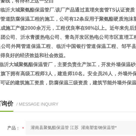
报警线，有待补上这一空白
临沂大城聚氨酯保温管厂.该厂产品通过直埋夹套管TS认证资质
管道防腐保温工程的施工，公司有12条应用于聚氨酯硬质泡沫塑
成施工产值2000余万元，工程优良率在98%以上。近年来先
集团公司、沂水青援热电公司、青岛开发区热电公司市区直埋工
限公司外网管道保温工程、临沂中国银行管道保温工程、邹平
取得良好的经济效益和社会效益。
临沂大城聚氨酯保温管厂，主要负责生产加工，开发外墙保温砂
旗下拥有高级工程师3人，建造师10名。安全员26人，外墙外
许可证的建筑施工资质，防腐保温三级资质，建筑节能外墙外保
言询价
/ MESSAGE INQUIRY
产品：