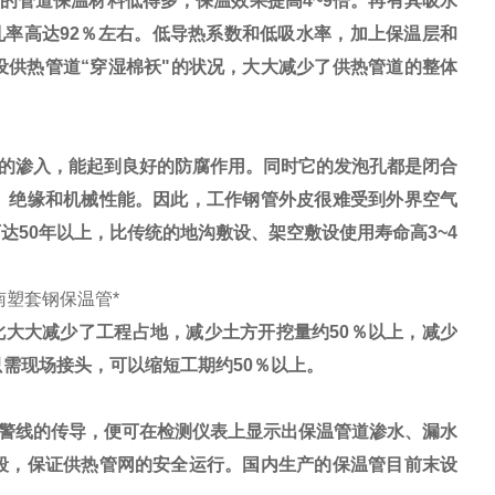
去常用的管道保温材料低得多，保温效果提高4~9倍。再有其吸水
孔率高达92％左右。低导热系数和低吸水率，加上保温层和
供热管道“穿湿棉袄"的状况，大大减少了供热管道的整体
的渗入，能起到良好的防腐作用。同时它的发泡孔都是闭合
、绝缘和机械性能。因此，工作钢管外皮很难受到外界空气
50年以上，比传统的地沟敷设、架空敷设使用寿命高3~4
南塑套钢保温管*
大大减少了工程占地，减少土方开挖量约50％以上，减少
只需现场接头，可以缩短工期约50％以上。
警线的传导，便可在检测仪表上显示出保温管道渗水、漏水
段，保证供热管网的安全运行。国内生产的保温管目前末设