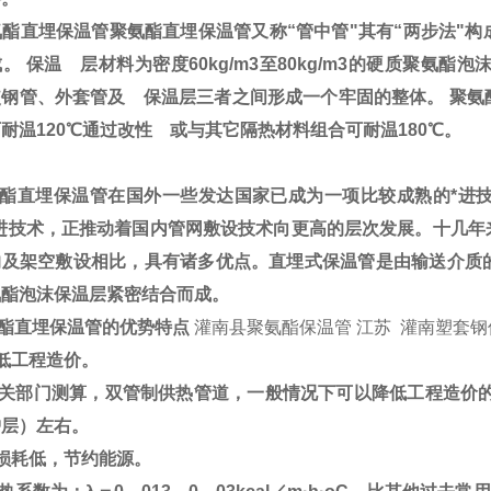
酯直埋保温管
聚氨酯直埋保温管又称“管中管"其有“两步法"
。 保温 层材料为密度60kg/m3至80kg/m3的硬质聚
使钢管、外套管及 保温层三者之间形成一个牢固的整体。 聚氨
耐温120℃通过改性 或与其它隔热材料组合可耐温180℃。
酯直埋保温管在国外一些发达国家已成为一项比较成熟的*进
*进技术，正推动着国内管网敷设技术向更高的层次发展。十几年
沟及架空敷设相比，具有诸多优点。直埋式保温管是由输送介质
氨酯泡沫保温层紧密结合而成。
酯直埋保温管的优势特点
灌南县聚氨酯保温管 江苏 灌南塑套钢
低工程造价。
关部门测算，双管制供热管道，一般情况下可以降低工程造价的2
护层）左右。
热损耗低，节约能源。