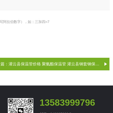
写阿拉伯数字），如：三加四=7
一篇：
灌云县保温管价格 聚氨酯保温管 灌云县钢套钢保温管 江苏
13583999796