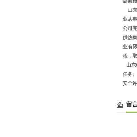
渗漏
山东
业从事
公司完
供热
业有
程，
山东
任务。
安全
留