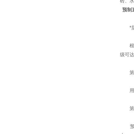
砖、
预制
*层
根据
级可达
第
用高
第三
预制