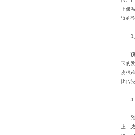
倍。再
上保
道的整
3、
预制
它的
皮很
比传统
4．
预制
上，