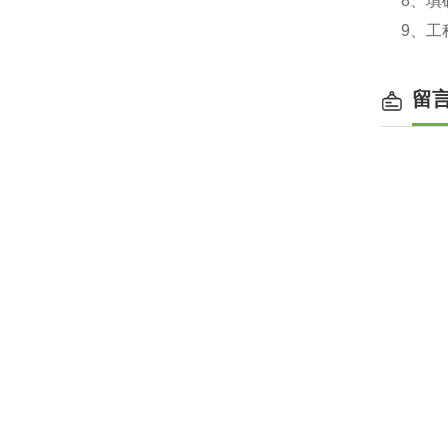
8、填
9、
留