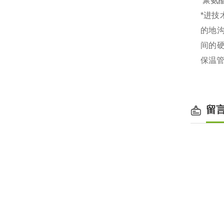
聚氨
*进
的地
间的
保温管
留