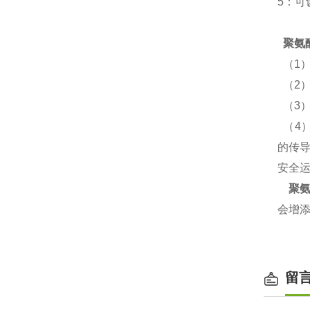
5：
聚氨
（1
（2
（3
（4
的传
安全
聚
会增
留