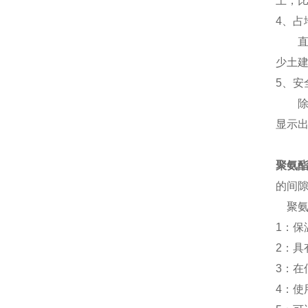
上，比
4、
直埋
少土建
5、安
除中
显示
聚氨
的间隙
聚氨
1：保
2：
3：
4：使