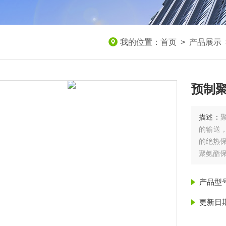
我的位置：
首页
>
产品展示
预制
描述：
的输送
的绝热
聚氨酯
（1）
面埋弧
产品型
（2）
（3）
更新日