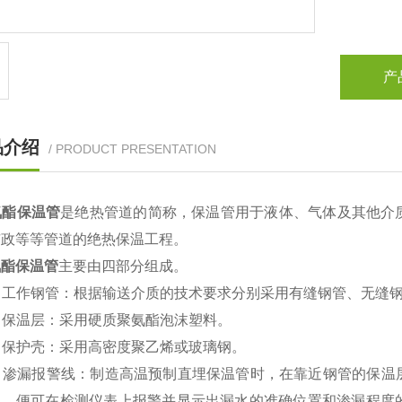
产
品介绍
/ PRODUCT PRESENTATION
酯保温管
是绝热管道的简称，保温管用于液体、气体及其他介
市政等等管道的绝热保温工程。
氨酯保温管
主要由四部分组成。
）工作钢管：根据输送介质的技术要求分别采用有缝钢管、无缝
）保温层：采用硬质聚氨酯泡沫塑料。
）保护壳：采用高密度聚乙烯或玻璃钢。
）渗漏报警线：制造高温预制直埋保温管时，在靠近钢管的保温
导，便可在检测仪表上报警并显示出漏水的准确位置和渗漏程度