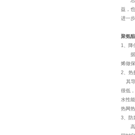
总
益，
进一步
聚氨
1、降
据有
烯做
2、
其导热
很低，
水性
热网热
3、
高温