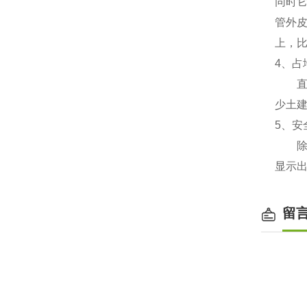
同时
管外
上，比
4、
直埋
少土建
5、安
除中
显示
留