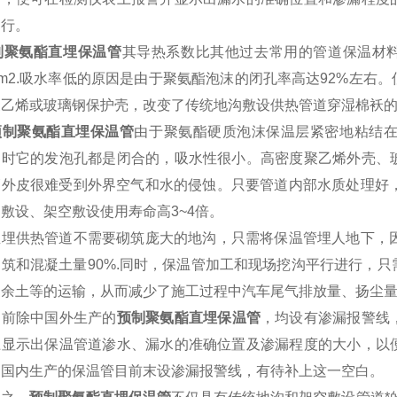
运行。
聚氨酯直埋保温管
其导热系数比其他过去常用的管道
保温材
kg/m2.吸水率低的原因是由于聚氨酯泡沫的闭孔率高达92%
聚乙烯或玻璃钢保护壳，改变了传统地沟敷设供热管道穿湿棉袄
预制聚氨酯直埋保温管
由于聚氨酯硬质泡沫保温层紧密地粘结
同时它的发泡孔都是闭合的，吸水性很小。高密度聚乙烯外壳、
管外皮很难受到外界空气和水的侵蚀。只要管道内部水质处理好
敷设、架空敷设使用寿命高3~4倍。
供热管道不需要砌筑庞大的地沟，只需将保温管埋人地下，因
砌筑和混凝土量90%.同时，保温管加工和现场挖沟平行进行，
、余土等的运输，从而减少了施工过程中汽车尾气排放量、扬尘
除中国外生产的
预制聚氨酯直埋保温管
，均设有渗漏报警线
上显示出保温管道渗水、漏水的准确位置及渗漏程度的大小，以
。国内生产的保温管目前末设渗漏报警线，有待补上这一空白。