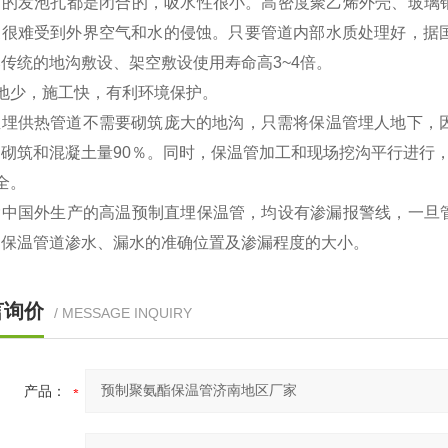
它的发泡孔都是闭合的，吸水性很小。高密度聚乙烯外壳、玻璃
皮很难受到外界空气和水的侵蚀。只要管道内部水质处理好，据国
传统的地沟敷设、架空敷设使用寿命高3~4倍。
占地少，施工快，有利环境保护。
供热管道不需要砌筑庞大的地沟，只需将保温管埋人地下，因
砌筑和混凝土量90％。同时，保温管加工和现场挖沟平行进行
全。
国外生产的高温预制直埋保温管，均设有渗漏报警线，一旦管
出保温管道渗水、漏水的准确位置及渗漏程度的大小。
言询价
/ MESSAGE INQUIRY
产品：