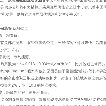
之，
预制聚氨酯直埋保温管
不仅具有传统地沟和架空敷设管道*
也是供热节能的有力措施。采用直埋供热管道技术，标志着中国供
*和发展，供热管道直埋取代地沟和架空势在必行。
酯保温管
-优势特点
低工程造价。
关部门测算，双管制供热管道，一般情况下可以降低工程造价的
保护层）左右。
热损耗低，节约能源。
系数为：λ＝0.013—0.03kcal／m?h?oC，比其他过
约为0.2kg／m2.吸水率低的原因是由于聚氨酯泡沫的闭孔率
能好的高密度聚乙烯或玻璃钢保护壳，改变了传统地沟敷设供热管
损失为2％，小于10％的标准要求。
防腐，绝缘性能好，使用寿命长。
预制直埋保温管由于聚氨酯硬质泡沫保温层紧密地粘结在钢管