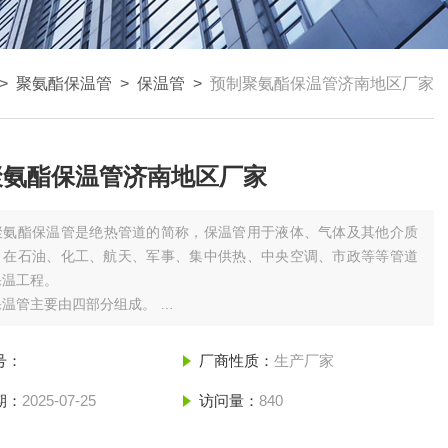
>
聚氨酯保温管
>
保温管
>
预制聚氨酯保温管济南地区厂家
聚氨酯保温管济南地区厂家
聚氨酯保温管是绝热管道的简称，保温管用于液体、气体及其他介质
，在石油、化工、航天、军事、集中供热、中央空调、市政等等管道
保温工程。
保温管主要由四部分组成。
工作钢管：根据输送介质的技术要求分别采用有缝钢管、无缝钢管、双
螺旋焊接钢管。
号：
厂商性质：
生产厂家
保温层：采用硬质聚氨酯泡沫塑料。
保护壳：采用高密度聚乙烯或玻璃钢。
期：
2025-07-25
访问量：
840