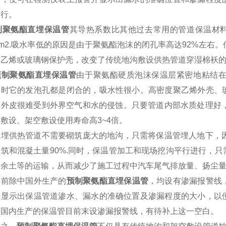
运行。
聚氨酯直埋保温管
其导热系数比其他过去常用的管道
保温材
kg/m2.吸水率低的原因是由于聚氨酯泡沫的闭孔率高达92%
聚乙烯或玻璃钢保护壳，改变了传统地沟敷设供热管道穿湿棉袄
预制聚氨酯直埋保温管
由于聚氨酯硬质泡沫保温层紧密地粘结
同时它的发泡孔都是闭合的，吸水性很小。高密度聚乙烯外壳、
管外皮很难受到外界空气和水的侵蚀。只要管道内部水质处理好
敷设、架空敷设使用寿命高3~4倍。
供热管道不需要砌筑庞大的地沟，只需将保温管埋人地下，因
砌筑和混凝土量90%.同时，保温管加工和现场挖沟平行进行，
、余土等的运输，从而减少了施工过程中汽车尾气排放量、扬尘
除中国外生产的
预制聚氨酯直埋保温管
，均设有渗漏报警线
上显示出保温管道渗水、漏水的准确位置及渗漏程度的大小，以
。国内生产的保温管目前末设渗漏报警线，有待补上这一空白。