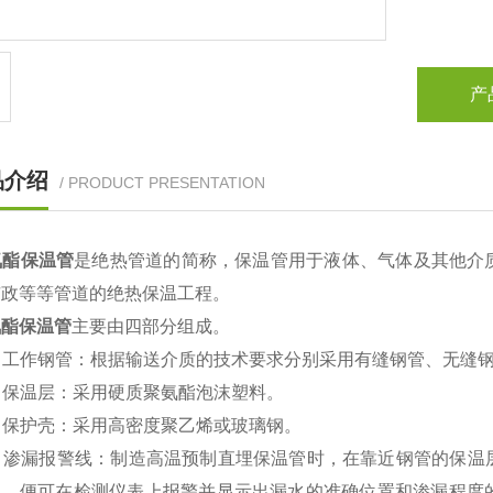
产
品介绍
/ PRODUCT PRESENTATION
酯保温管
是绝热管道的简称，保温管用于液体、气体及其他介
市政等等管道的绝热保温工程。
氨酯保温管
主要由四部分组成。
）工作钢管：根据输送介质的技术要求分别采用有缝钢管、无缝
）保温层：采用硬质聚氨酯泡沫塑料。
）保护壳：采用高密度聚乙烯或玻璃钢。
）渗漏报警线：制造高温预制直埋保温管时，在靠近钢管的保温
导，便可在检测仪表上报警并显示出漏水的准确位置和渗漏程度