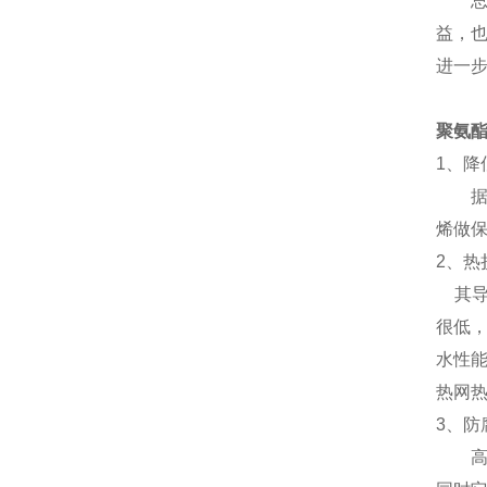
总
益，
进一步
聚氨
1、降
据有
烯做
2、
其导热
很低，
水性
热网热
3、
高温