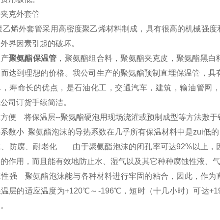
烯夹克外套管
烯外套管采用高密度聚乙烯材料制成，具有很高的机械强度和
受外界因素引起的破坏。
生产
聚氨酯保温管
，聚氨酯组合料，聚氨酯夹克皮，聚氨酯黑白
从而达到理想的价格。我公司生产的聚氨酯预制直埋保温管，具
单，寿命长的优点，是石油化工，交通汽车，建筑，输油管网
我公司订货手续简洁。
方便 将保温层--聚氨酯硬泡用现场浇灌或预制成型等方法敷于
数小 聚氨酯泡沫的导热系数在几乎所有保温材料中是zui低的
、防腐、耐老化 由于聚氨酯泡沫的闭孔率可达92%以上，
热的作用，而且能有效地防止水、湿气以及其它种种腐蚀性液、
性强 聚氨酯泡沫能与各种材料进行牢固的粘合，因此，作为
温层的适应温度为+120℃～-196℃，短时（十几小时）可达+
型。