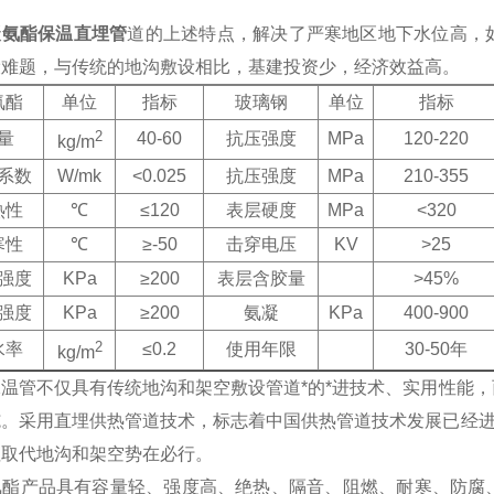
聚氨酯保温直埋管
道的上述特点，解决了严寒地区地下水位高，
设难题，与传统的地沟敷设相比，基建投资少，经济效益高。
氨酯
单位
指标
玻璃钢
单位
指标
2
量
40-60
抗压强度
MPa
120-220
kg/m
系数
W/mk
<0.025
抗压强度
MPa
210-355
热性
℃
≤120
表层硬度
MPa
<320
寒性
℃
≥-50
击穿电压
KV
>25
强度
KPa
≥200
表层含胶量
>45%
强度
KPa
≥200
氨凝
KPa
400-900
2
水率
≤0.2
使用年限
30-50年
kg/m
保温管不仅具有传统地沟和架空敷设管道*的*进技术、实用性能
施。采用直埋供热管道技术，标志着中国供热管道技术发展已经进
埋取代地沟和架空势在必行。
氨酯产品具有容量轻、强度高、绝热、隔音、阻燃、耐寒、防腐