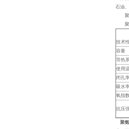
石油
聚氨
聚氨
技术
容量
导热
使用
闭孔
吸水
氧指
抗压
聚