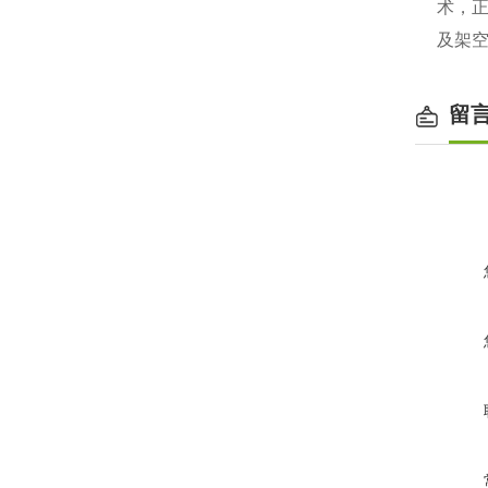
术，
及架
留