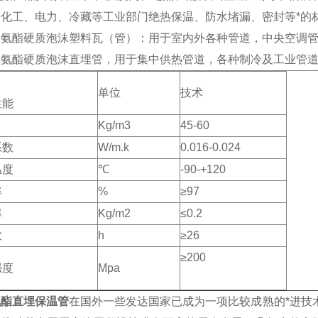
、化工、电力、冷藏等工业部门绝热保温、防水堵漏、密封等*的
酯硬质泡沫塑料瓦（管）：用于室内外各种管道，中央空调管
酯硬质泡沫直埋管，用于集中供热管道，各种制冷及工业管道
单位
技术
性能
Kg/m3
45-60
系数
W/m.k
0.016-0.024
温度
℃
-90-+120
率
%
≥97
率
Kg/m2
≤0.2
数
h
≥26
≥200
强度
Mpa
氨酯直埋保温管
在国外一些发达国家已成为一项比较成熟的*进技