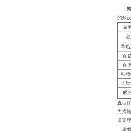
的敷
聚
容
导热
耐
耐
粘结
抗压
吸
直埋
力措
道直
聚