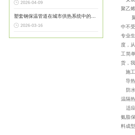
2026-04-09
聚乙
塑套钢保温管道在城市供热系统中的应用
聚乙
2026-03-16
中不
专业
度，
工简
货，
施工
导热系
防水
温隔
适应
氨脂保
料成