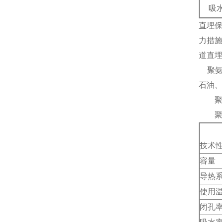
吸
直埋
力措
道直
聚
石油
聚氨
聚氨
技术
容量
导热
使用
闭孔