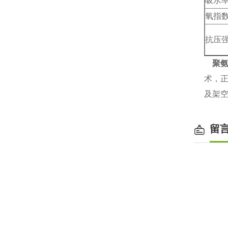
吸水
氧指
抗压
聚
术，
及架
留