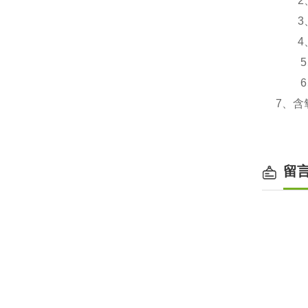
2、
3、
4、使
5、
6、使
7、含氧
留