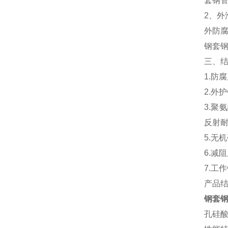
套钢
2、
外防
钢套
三、
1.防
2.外
3.聚
反射
5.无
6.减
7.工
产品
钢套
孔硅