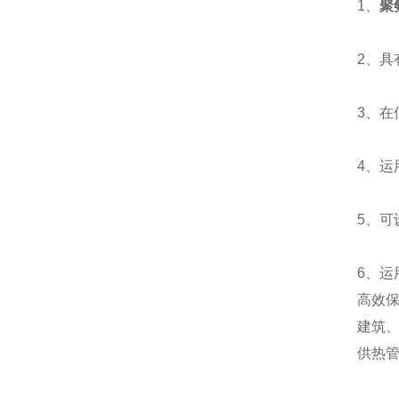
1、
聚
2、
3、
4、运
5、
6、运
高效
建筑
供热