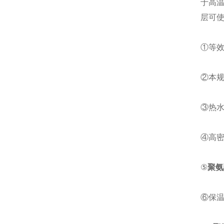
于高温
层可
①等效
②本规
③热
④高
⑤
聚氨
⑥保