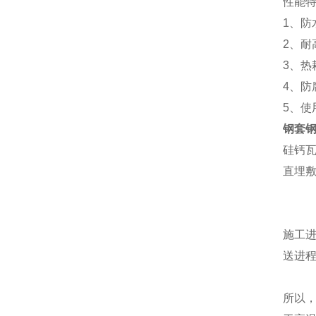
性能
1、防
2、耐
3、
4、防
5、使
钢套
硅钙
直埋
施工
送进程
所以