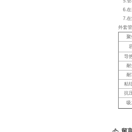
5.管
6.
7.
外套
聚
导
耐
耐
粘
抗
吸
留