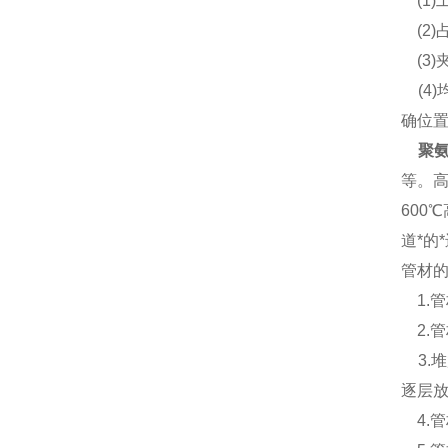
(1)
(2)
(3)
(4
确位
聚
等。
60
道*的
管材
1.
2.
3.堆
逐层放
4.