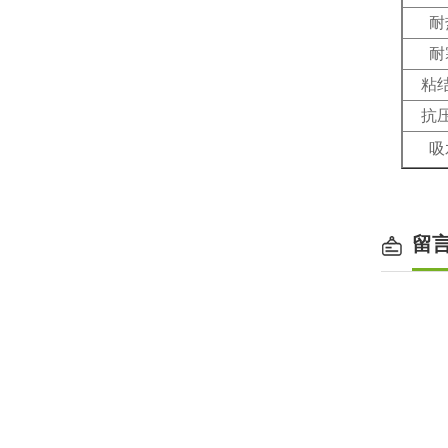
耐
耐
粘
抗
吸
留