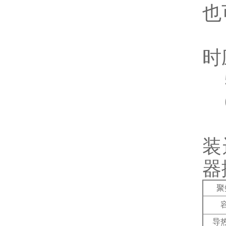
也
4
时
5
6
7
装
器
聚
导