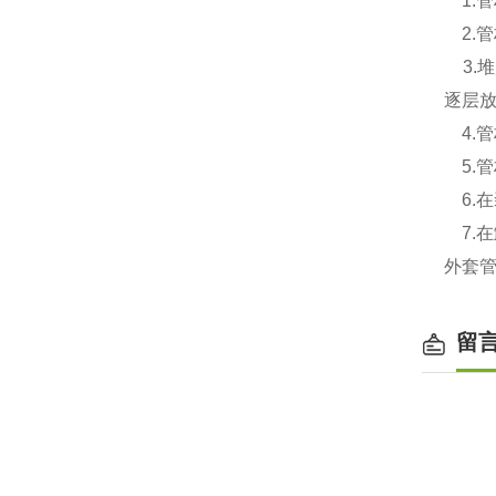
1.
2.
3.堆
逐层放
4.
5.管
6.
7.
外套
留