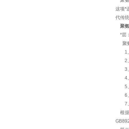
聚氨
这项
代传
聚
*层
聚氨
1
2
3
4、使
5、
6、使
7、含氧
根据
GB89