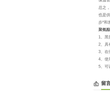
保温
总之
也是
步*和
聚氨
1、黑
2、
3、
4、使
5、
留