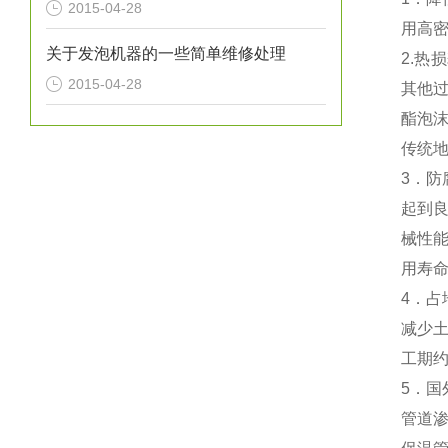
2015-04-28
用高
关于发泡机器的一些简单维修处理
2.
热损
2015-04-28
其他过
酯泡
传统地
3
．防
起到
械性
用寿命
4
．占
减少
工期约
5
．国
管道